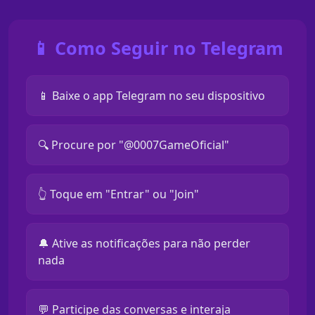
📱 Como Seguir no Telegram
📱 Baixe o app Telegram no seu dispositivo
🔍 Procure por "@0007GameOficial"
👆 Toque em "Entrar" ou "Join"
🔔 Ative as notificações para não perder
nada
💬 Participe das conversas e interaja