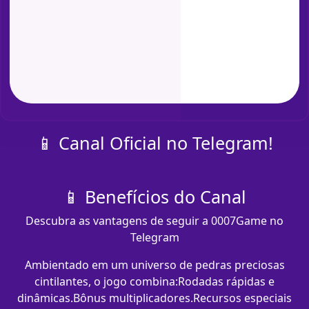
📱 Canal Oficial no Telegram!
📱 Benefícios do Canal
Descubra as vantagens de seguir a 0007Game no
Telegram
Ambientado em um universo de pedras preciosas
cintilantes, o jogo combina:Rodadas rápidas e
dinâmicas.Bônus multiplicadores.Recursos especiais