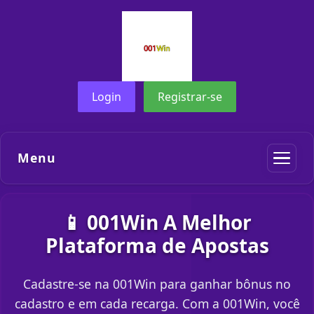
Login
Registrar-se
Menu
📱 001Win A Melhor
Plataforma de Apostas
Cadastre-se na 001Win para ganhar bônus no
cadastro e em cada recarga. Com a 001Win, você