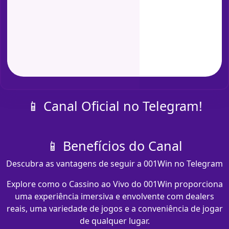
📱 Canal Oficial no Telegram!
📱 Benefícios do Canal
Descubra as vantagens de seguir a 001Win no Telegram
Explore como o Cassino ao Vivo do 001Win proporciona
uma experiência imersiva e envolvente com dealers
reais, uma variedade de jogos e a conveniência de jogar
de qualquer lugar.