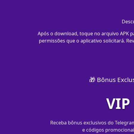
Desc
Após o download, toque no arquivo APK par
permissões que o aplicativo solicitará. R
🎁 Bônus Exclu
VIP
Receba bônus exclusivos do Telegra
e códigos promocionai