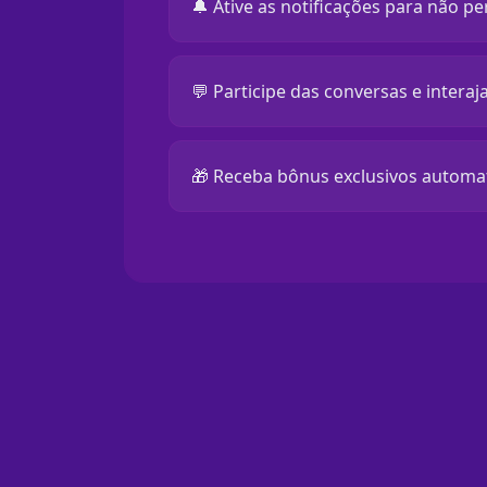
🔔 Ative as notificações para não p
💬 Participe das conversas e interaj
🎁 Receba bônus exclusivos autom