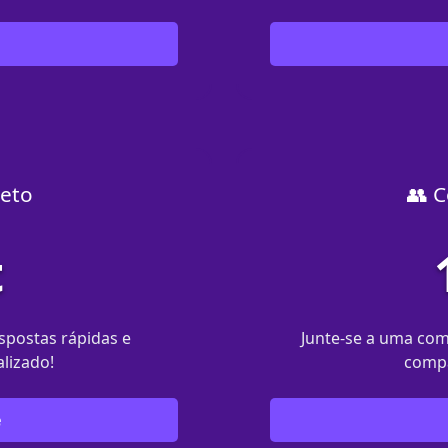
reto
👥 
t
espostas rápidas e
Junte-se a uma com
lizado!
compa
e