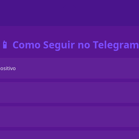
📱 Como Seguir no Telegram
ositivo