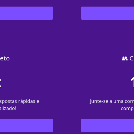
reto
👥 
t
espostas rápidas e
Junte-se a uma com
lizado!
compa
e