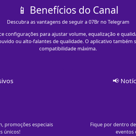
📱 Benefícios do Canal
Descubra as vantagens de seguir a 07Br no Telegram
ece configurações para ajustar volume, equalização e qualid
vido ou alto-falantes de qualidade. O aplicativo também 
compatibilidade máxima.
sivos
📢 Notí
m, promoções especiais
Fique por dentro d
s únicos!
eventos 