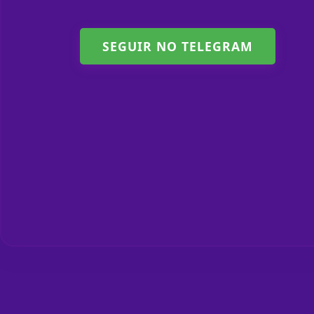
SEGUIR NO TELEGRAM