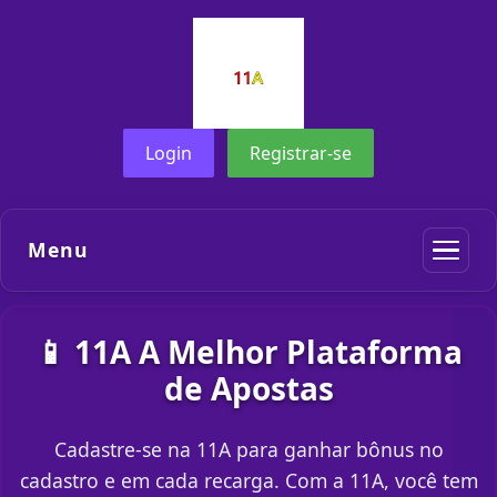
Login
Registrar-se
Menu
📱 11A A Melhor Plataforma
de Apostas
Cadastre-se na 11A para ganhar bônus no
cadastro e em cada recarga. Com a 11A, você tem