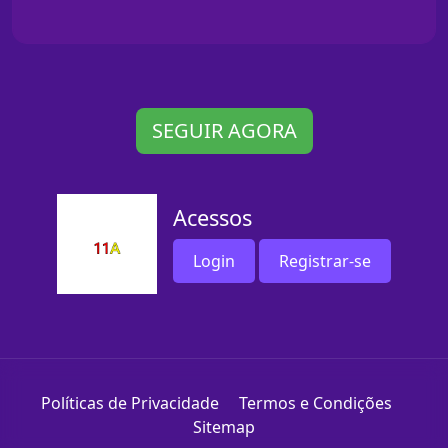
SEGUIR AGORA
Acessos
Login
Registrar-se
Políticas de Privacidade
Termos e Condições
Sitemap