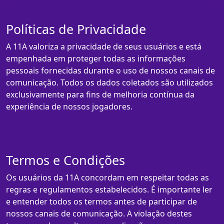
Políticas de Privacidade
A 11A valoriza a privacidade de seus usuários e está
empenhada em proteger todas as informações
pessoais fornecidas durante o uso de nossos canais de
comunicação. Todos os dados coletados são utilizados
exclusivamente para fins de melhoria contínua da
experiência de nossos jogadores.
Termos e Condições
Os usuários da 11A concordam em respeitar todas as
regras e regulamentos estabelecidos. É importante ler
e entender todos os termos antes de participar de
nossos canais de comunicação. A violação destes