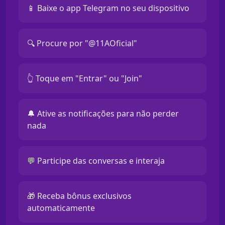
📱 Baixe o app Telegram no seu dispositivo
🔍 Procure por "@11AOficial"
👆 Toque em "Entrar" ou "Join"
🔔 Ative as notificações para não perder
nada
💬 Participe das conversas e interaja
🎁 Receba bônus exclusivos
automaticamente