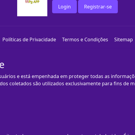
Login
Registrar-se
Políticas de Privacidade
Termos e Condições
Sitemap
de
usuários e está empenhada em proteger todas as informaçõ
os coletados são utilizados exclusivamente para fins de m