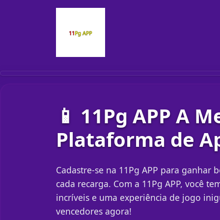
📱 11Pg APP A M
Plataforma de A
Cadastre-se na 11Pg APP para ganhar b
cada recarga. Com a 11Pg APP, você te
incríveis e uma experiência de jogo inig
vencedores agora!