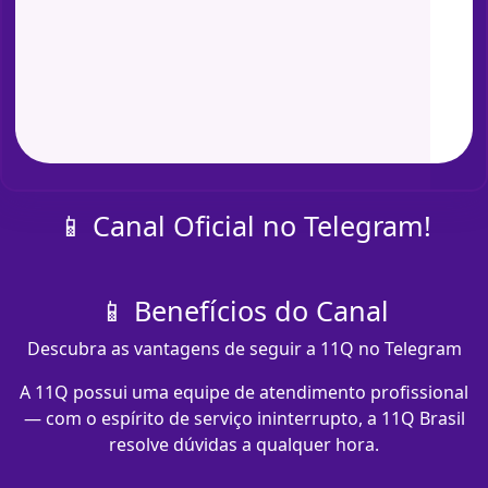
📱 Canal Oficial no Telegram!
📱 Benefícios do Canal
Descubra as vantagens de seguir a 11Q no Telegram
A 11Q possui uma equipe de atendimento profissional
— com o espírito de serviço ininterrupto, a 11Q Brasil
resolve dúvidas a qualquer hora.