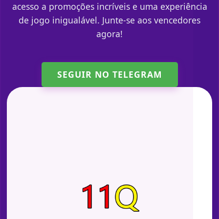
acesso a promoções incríveis e uma experiência
de jogo inigualável. Junte-se aos vencedores
agora!
SEGUIR NO TELEGRAM