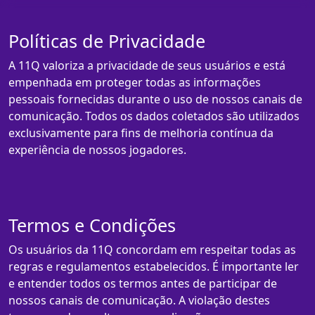
Políticas de Privacidade
A 11Q valoriza a privacidade de seus usuários e está
empenhada em proteger todas as informações
pessoais fornecidas durante o uso de nossos canais de
comunicação. Todos os dados coletados são utilizados
exclusivamente para fins de melhoria contínua da
experiência de nossos jogadores.
Termos e Condições
Os usuários da 11Q concordam em respeitar todas as
regras e regulamentos estabelecidos. É importante ler
e entender todos os termos antes de participar de
nossos canais de comunicação. A violação destes