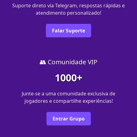
Suporte direto via Telegram, respostas rápidas e
atendimento personalizado!
Falar Suporte
👥 Comunidade VIP
1000+
Junte-se a uma comunidade exclusiva de
jogadores e compartilhe experiências!
Entrar Grupo