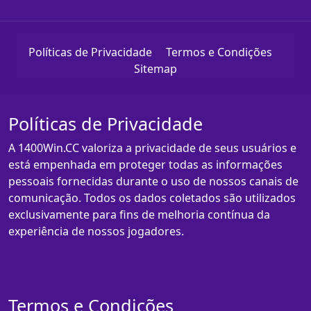
Políticas de Privacidade
Termos e Condições
Sitemap
Políticas de Privacidade
A 1400Win.CC valoriza a privacidade de seus usuários e
está empenhada em proteger todas as informações
pessoais fornecidas durante o uso de nossos canais de
comunicação. Todos os dados coletados são utilizados
exclusivamente para fins de melhoria contínua da
experiência de nossos jogadores.
Termos e Condições