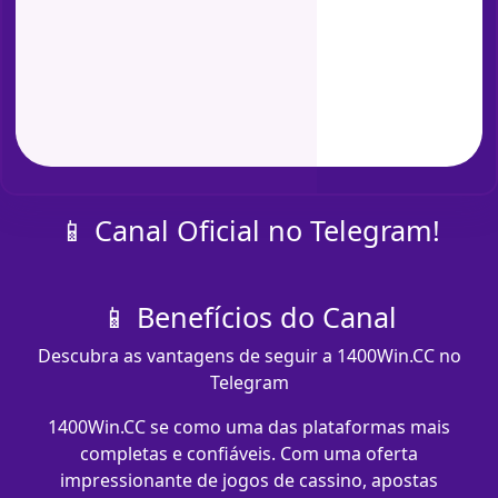
📱 Canal Oficial no Telegram!
📱 Benefícios do Canal
Descubra as vantagens de seguir a 1400Win.CC no
Telegram
1400Win.CC se como uma das plataformas mais
completas e confiáveis. Com uma oferta
impressionante de jogos de cassino, apostas