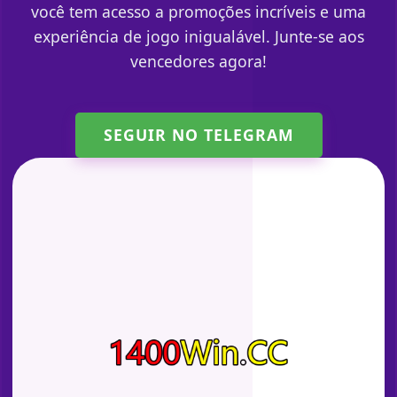
você tem acesso a promoções incríveis e uma
experiência de jogo inigualável. Junte-se aos
vencedores agora!
SEGUIR NO TELEGRAM