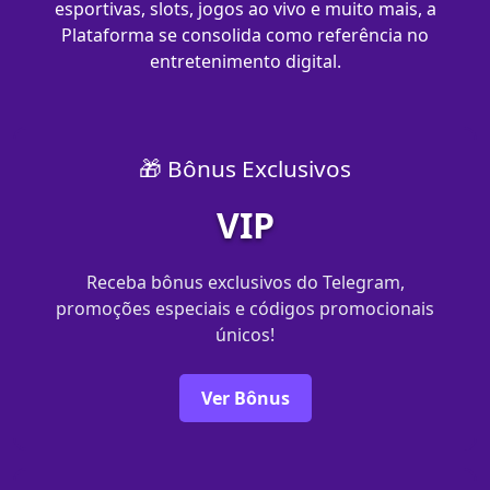
esportivas, slots, jogos ao vivo e muito mais, a
Plataforma se consolida como referência no
entretenimento digital.
🎁 Bônus Exclusivos
VIP
Receba bônus exclusivos do Telegram,
promoções especiais e códigos promocionais
únicos!
Ver Bônus