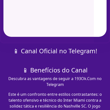
📱 Canal Oficial no Telegram!
📱 Benefícios do Canal
Descubra as vantagens de seguir a 193Ok.Com no
Telegram
Este é um confronto entre estilos contrastantes: o
talento ofensivo e técnico do Inter Miami contra a
solidez tática e resiliência do Nashville SC. O jogo