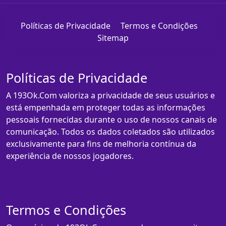
Políticas de Privacidade
Termos e Condições
Sitemap
Políticas de Privacidade
A 193Ok.Com valoriza a privacidade de seus usuários e
está empenhada em proteger todas as informações
pessoais fornecidas durante o uso de nossos canais de
comunicação. Todos os dados coletados são utilizados
exclusivamente para fins de melhoria contínua da
experiência de nossos jogadores.
Termos e Condições