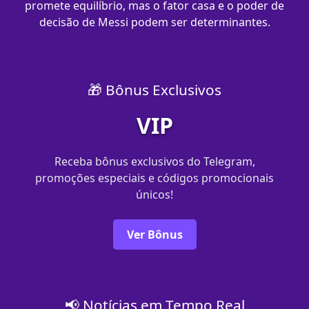
promete equilíbrio, mas o fator casa e o poder de
decisão de Messi podem ser determinantes.
🎁 Bônus Exclusivos
VIP
Receba bônus exclusivos do Telegram,
promoções especiais e códigos promocionais
únicos!
Ver Bônus
📢 Notícias em Tempo Real