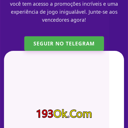
você tem acesso a promoções incríveis e uma
experiência de jogo inigualável. Junte-se aos
vencedores agora!
SEGUIR NO TELEGRAM