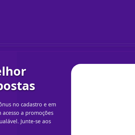
elhor
postas
ônus no cadastro e em
m acesso a promoções
ualável. Junte-se aos