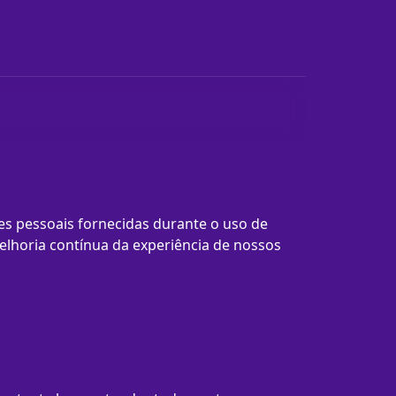
es pessoais fornecidas durante o uso de
elhoria contínua da experiência de nossos