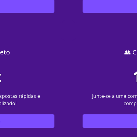
reto
👥 
t
espostas rápidas e
Junte-se a uma com
lizado!
compa
e