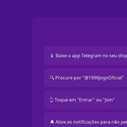
📱 Baixe o app Telegram no seu disp
🔍 Procure por "@1996JogoOficial"
👆 Toque em "Entrar" ou "Join"
🔔 Ative as notificações para não p