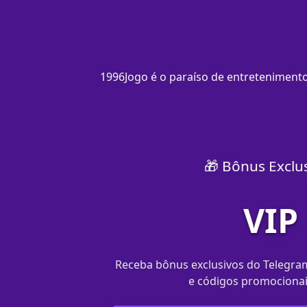
1996Jogo é o paraíso de entretenimento
🎁 Bônus Exclu
VIP
Receba bônus exclusivos do Telegra
e códigos promocionai