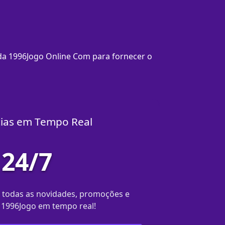
 da 1996Jogo Online Com para fornecer o
cias em Tempo Real
24/7
e todas as novidades, promoções e
 1996Jogo em tempo real!