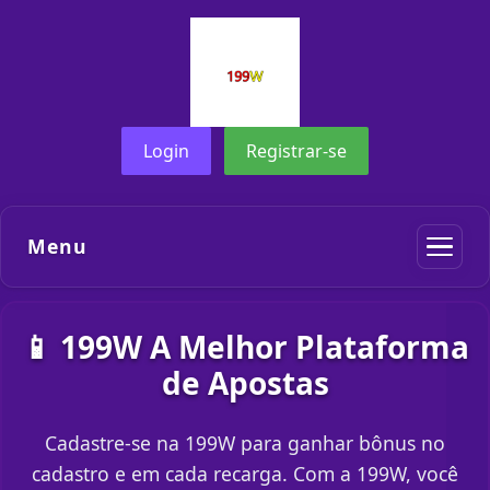
Login
Registrar-se
Menu
📱 199W A Melhor Plataforma
de Apostas
Cadastre-se na 199W para ganhar bônus no
cadastro e em cada recarga. Com a 199W, você