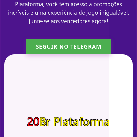
Plataforma, você tem acesso a promoções
incríveis e uma experiência de jogo inigualável.
Junte-se aos vencedores agora!
SEGUIR NO TELEGRAM