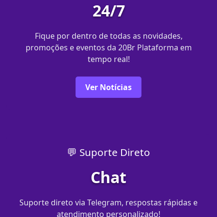
24/7
Fique por dentro de todas as novidades,
promoções e eventos da 20Br Plataforma em
tempo real!
Ver Notícias
💬 Suporte Direto
Chat
Suporte direto via Telegram, respostas rápidas e
atendimento personalizado!