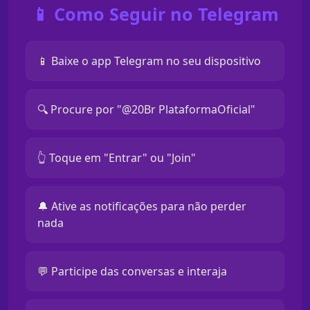
📱 Como Seguir no Telegram
📱 Baixe o app Telegram no seu dispositivo
🔍 Procure por "@20Br PlataformaOficial"
👆 Toque em "Entrar" ou "Join"
🔔 Ative as notificações para não perder
nada
💬 Participe das conversas e interaja