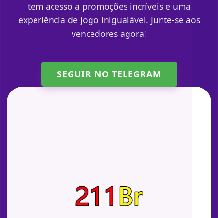
tem acesso a promoções incríveis e uma
experiência de jogo inigualável. Junte-se aos
vencedores agora!
SEGUIR NO TELEGRAM