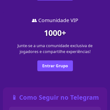
👥 Comunidade VIP
1000+
Junte-se a uma comunidade exclusiva de
jogadores e compartilhe experiências!
Entrar Grupo
📱 Como Seguir no Telegram