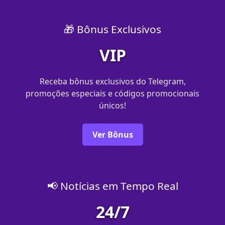
🎁 Bônus Exclusivos
VIP
Receba bônus exclusivos do Telegram,
promoções especiais e códigos promocionais
únicos!
Ver Bônus
📢 Notícias em Tempo Real
24/7