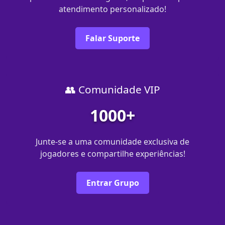
atendimento personalizado!
Falar Suporte
👥 Comunidade VIP
1000+
Junte-se a uma comunidade exclusiva de
jogadores e compartilhe experiências!
Entrar Grupo