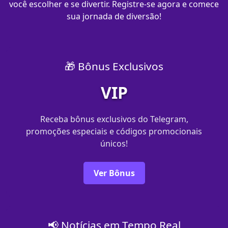
você escolher e se divertir. Registre-se agora e comece
sua jornada de diversão!
🎁 Bônus Exclusivos
VIP
Receba bônus exclusivos do Telegram,
promoções especiais e códigos promocionais
únicos!
Ver Bônus
📢 Notícias em Tempo Real