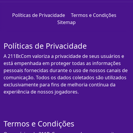
Políticas de Privacidade
Termos e Condições
Sitemap
Políticas de Privacidade
A 211Br.Com valoriza a privacidade de seus usuários e
está empenhada em proteger todas as informações
pessoais fornecidas durante o uso de nossos canais de
comunicação. Todos os dados coletados são utilizados
exclusivamente para fins de melhoria contínua da
experiência de nossos jogadores.
Termos e Condições