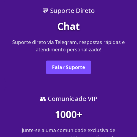
💬 Suporte Direto
Chat
Suporte direto via Telegram, respostas rápidas e
atendimento personalizado!
Falar Suporte
👥 Comunidade VIP
1000+
Junte-se a uma comunidade exclusiva de