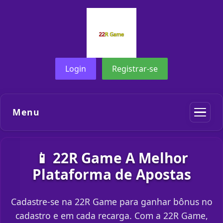
Login
Registrar-se
Menu
📱 22R Game A Melhor
Plataforma de Apostas
Cadastre-se na 22R Game para ganhar bônus no
cadastro e em cada recarga. Com a 22R Game,