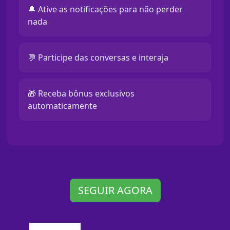
🔔 Ative as notificações para não perder
nada
💬 Participe das conversas e interaja
🎁 Receba bônus exclusivos
automaticamente
SEGUIR AGORA