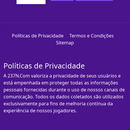
Políticas de Privacidade
Termos e Condições
Sitemap
Políticas de Privacidade
A 237N.Com valoriza a privacidade de seus usuários e
está empenhada em proteger todas as informações
pessoais fornecidas durante o uso de nossos canais de
comunicação. Todos os dados coletados são utilizados
exclusivamente para fins de melhoria contínua da
experiência de nossos jogadores.