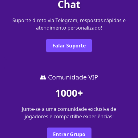
Chat
Suporte direto via Telegram, respostas rápidas e
atendimento personalizado!
Falar Suporte
👥 Comunidade VIP
1000+
Junte-se a uma comunidade exclusiva de
jogadores e compartilhe experiências!
Entrar Grupo