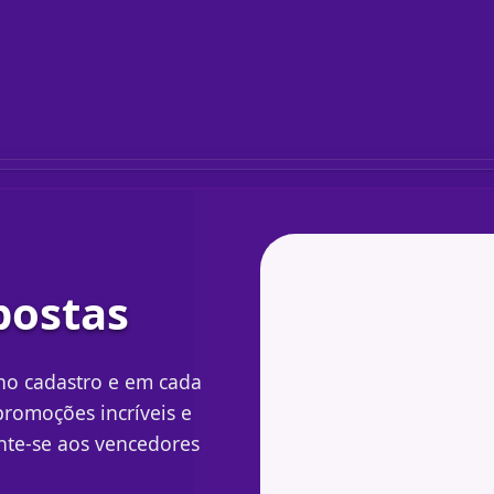
postas
no cadastro e em cada
promoções incríveis e
unte-se aos vencedores