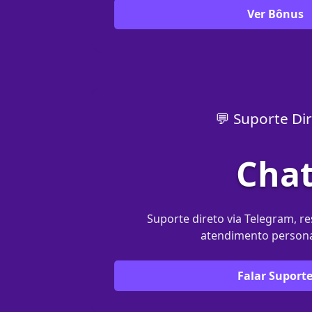
Ver Bônus
💬 Suporte Di
Cha
Suporte direto via Telegram, r
atendimento persona
Falar Suport