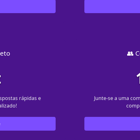
reto
👥 
t
espostas rápidas e
Junte-se a uma com
lizado!
compa
e