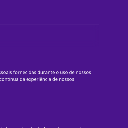
ssoais fornecidas durante o uso de nossos
 contínua da experiência de nossos