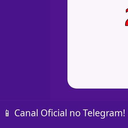
📱 Canal Oficial no Telegram!