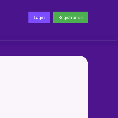
Login
Registrar-se