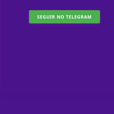
SEGUIR NO TELEGRAM