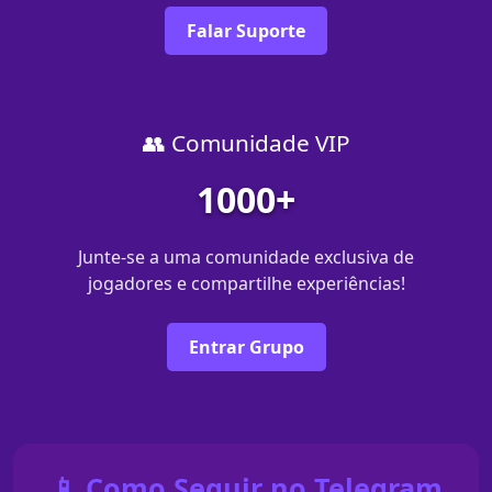
Falar Suporte
👥 Comunidade VIP
1000+
Junte-se a uma comunidade exclusiva de
jogadores e compartilhe experiências!
Entrar Grupo
📱 Como Seguir no Telegram