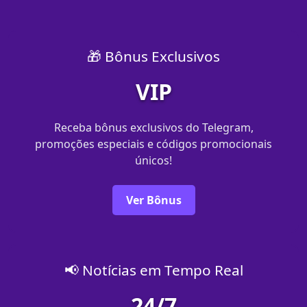
🎁 Bônus Exclusivos
VIP
Receba bônus exclusivos do Telegram,
promoções especiais e códigos promocionais
únicos!
Ver Bônus
📢 Notícias em Tempo Real
24/7