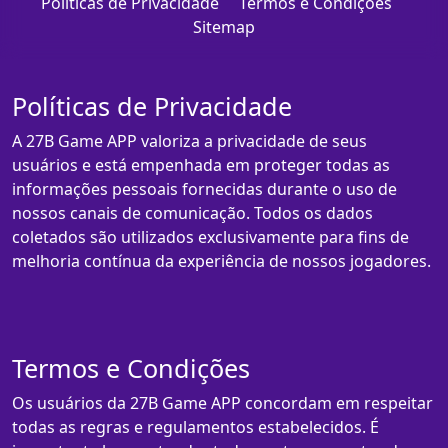
Políticas de Privacidade
Termos e Condições
Sitemap
Políticas de Privacidade
A 27B Game APP valoriza a privacidade de seus
usuários e está empenhada em proteger todas as
informações pessoais fornecidas durante o uso de
nossos canais de comunicação. Todos os dados
coletados são utilizados exclusivamente para fins de
melhoria contínua da experiência de nossos jogadores.
Termos e Condições
Os usuários da 27B Game APP concordam em respeitar
todas as regras e regulamentos estabelecidos. É