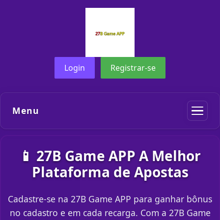
Login
Registrar-se
Menu
📱 27B Game APP A Melhor
Plataforma de Apostas
Cadastre-se na 27B Game APP para ganhar bônus
no cadastro e em cada recarga. Com a 27B Game