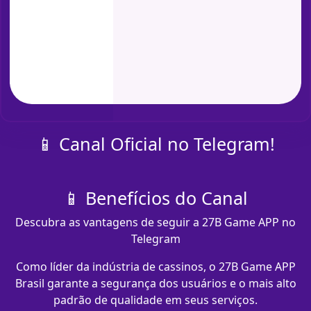
📱 Canal Oficial no Telegram!
📱 Benefícios do Canal
Descubra as vantagens de seguir a 27B Game APP no
Telegram
Como líder da indústria de cassinos, o 27B Game APP
Brasil garante a segurança dos usuários e o mais alto
padrão de qualidade em seus serviços.