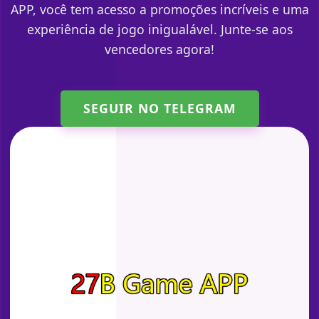
APP, você tem acesso a promoções incríveis e uma
experiência de jogo inigualável. Junte-se aos
vencedores agora!
SEGUIR NO TELEGRAM