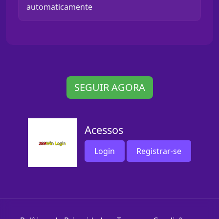
automaticamente
SEGUIR AGORA
Acessos
Login
Registrar-se