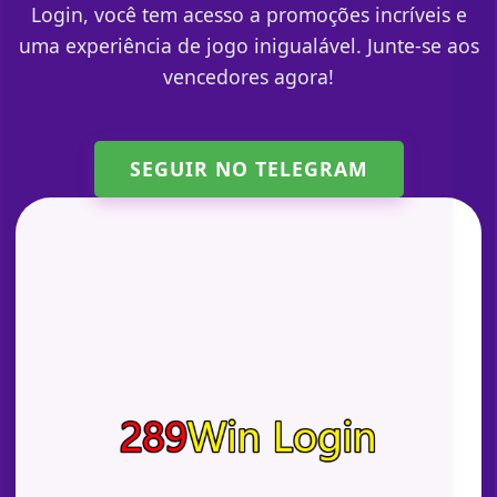
Login, você tem acesso a promoções incríveis e
uma experiência de jogo inigualável. Junte-se aos
vencedores agora!
SEGUIR NO TELEGRAM