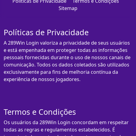
Políticas de Privacidade
Termos e Condições
Sitemap
Políticas de Privacidade
A 289Win Login valoriza a privacidade de seus usuários
e está empenhada em proteger todas as informações
pessoais fornecidas durante o uso de nossos canais de
comunicação. Todos os dados coletados são utilizados
exclusivamente para fins de melhoria contínua da
experiência de nossos jogadores.
Termos e Condições
Os usuários da 289Win Login concordam em respeitar
todas as regras e regulamentos estabelecidos. É