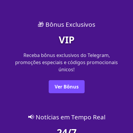
🎁 Bônus Exclusivos
VIP
Receba bônus exclusivos do Telegram,
promoções especiais e códigos promocionais
únicos!
Ver Bônus
📢 Notícias em Tempo Real
24/7