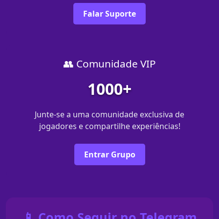
Falar Suporte
👥 Comunidade VIP
1000+
Junte-se a uma comunidade exclusiva de
jogadores e compartilhe experiências!
Entrar Grupo
📱 Como Seguir no Telegram