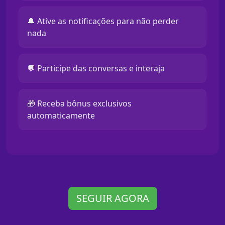
🔔 Ative as notificações para não perder
nada
💬 Participe das conversas e interaja
🎁 Receba bônus exclusivos
automaticamente
SEGUIR AGORA