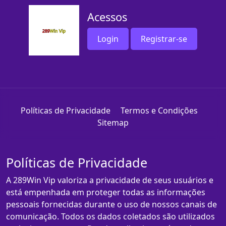
Acessos
Login
Registrar-se
Políticas de Privacidade
Termos e Condições
Sitemap
Políticas de Privacidade
A 289Win Vip valoriza a privacidade de seus usuários e
está empenhada em proteger todas as informações
pessoais fornecidas durante o uso de nossos canais de
comunicação. Todos os dados coletados são utilizados