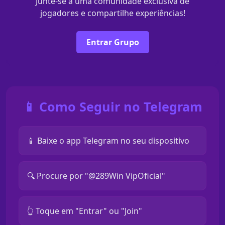
Junte-se a uma comunidade exclusiva de
jogadores e compartilhe experiências!
Entrar Grupo
📱 Como Seguir no Telegram
📱 Baixe o app Telegram no seu dispositivo
🔍 Procure por "@289Win VipOficial"
👆 Toque em "Entrar" ou "Join"