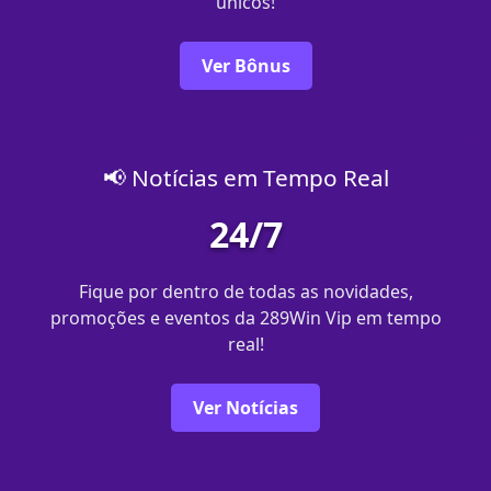
únicos!
Ver Bônus
📢 Notícias em Tempo Real
24/7
Fique por dentro de todas as novidades,
promoções e eventos da 289Win Vip em tempo
real!
Ver Notícias