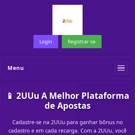
Login
Registrar-se
Menu
📱 2UUu A Melhor Plataforma
de Apostas
Cadastre-se na 2UUu para ganhar bônus no
cadastro e em cada recarga. Com a 2UUu, você