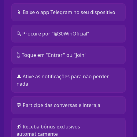
📱 Baixe o app Telegram no seu dispositivo
🔍 Procure por "@30WinOficial"
👆 Toque em "Entrar" ou "Join"
🔔 Ative as notificações para não perder
nada
💬 Participe das conversas e interaja
🎁 Receba bônus exclusivos
automaticamente