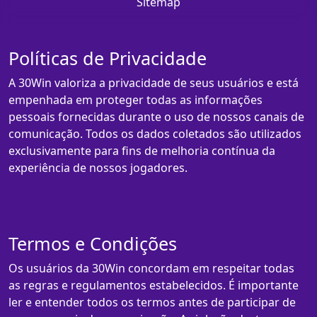
Sitemap
Políticas de Privacidade
A 30Win valoriza a privacidade de seus usuários e está
empenhada em proteger todas as informações
pessoais fornecidas durante o uso de nossos canais de
comunicação. Todos os dados coletados são utilizados
exclusivamente para fins de melhoria contínua da
experiência de nossos jogadores.
Termos e Condições
Os usuários da 30Win concordam em respeitar todas
as regras e regulamentos estabelecidos. É importante
ler e entender todos os termos antes de participar de