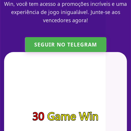
Win, você tem acesso a promoções incríveis e uma
experiência de jogo inigualável. Junte-se aos
vencedores agora!
SEGUIR NO TELEGRAM