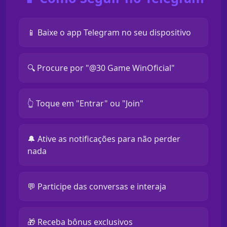
📱 Baixe o app Telegram no seu dispositivo
🔍 Procure por "@30 Game WinOficial"
👆 Toque em "Entrar" ou "Join"
🔔 Ative as notificações para não perder
nada
💬 Participe das conversas e interaja
🎁 Receba bônus exclusivos