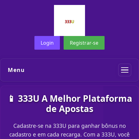
Login
Registrar-se
Menu
📱 333U A Melhor Plataforma
de Apostas
Cadastre-se na 333U para ganhar bônus no
cadastro e em cada recarga. Com a 333U, você