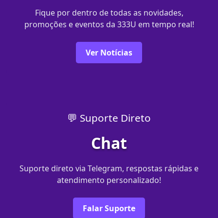
Fique por dentro de todas as novidades,
promoções e eventos da 333U em tempo real!
Ver Notícias
💬 Suporte Direto
Chat
Suporte direto via Telegram, respostas rápidas e
atendimento personalizado!
Falar Suporte