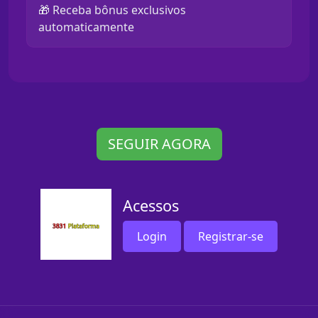
🎁 Receba bônus exclusivos
automaticamente
SEGUIR AGORA
Acessos
Login
Registrar-se