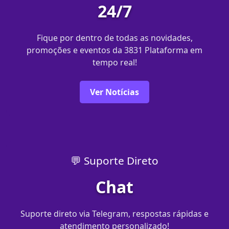
24/7
Fique por dentro de todas as novidades,
promoções e eventos da 3831 Plataforma em
tempo real!
Ver Notícias
💬 Suporte Direto
Chat
Suporte direto via Telegram, respostas rápidas e
atendimento personalizado!