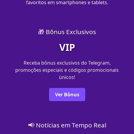
favoritos em smartphones e tablets.
🎁 Bônus Exclusivos
VIP
Receba bônus exclusivos do Telegram,
promoções especiais e códigos promocionais
únicos!
Ver Bônus
📢 Notícias em Tempo Real