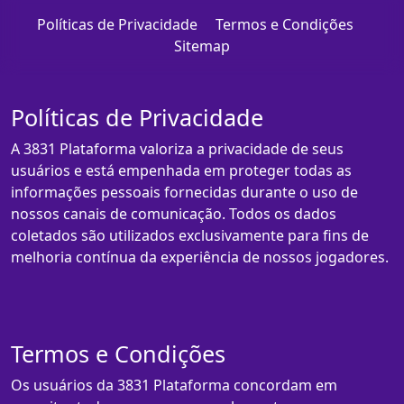
Políticas de Privacidade
Termos e Condições
Sitemap
Políticas de Privacidade
A 3831 Plataforma valoriza a privacidade de seus
usuários e está empenhada em proteger todas as
informações pessoais fornecidas durante o uso de
nossos canais de comunicação. Todos os dados
coletados são utilizados exclusivamente para fins de
melhoria contínua da experiência de nossos jogadores.
Termos e Condições
Os usuários da 3831 Plataforma concordam em