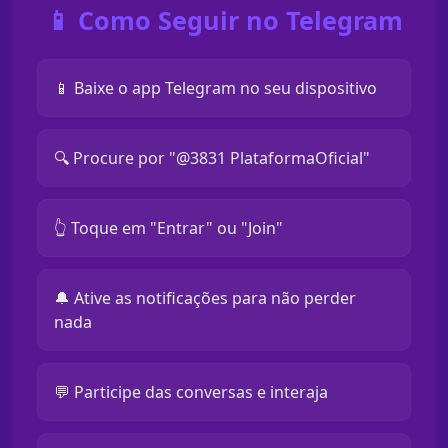
📱 Como Seguir no Telegram
📱 Baixe o app Telegram no seu dispositivo
🔍 Procure por "@3831 PlataformaOficial"
👆 Toque em "Entrar" ou "Join"
🔔 Ative as notificações para não perder
nada
💬 Participe das conversas e interaja