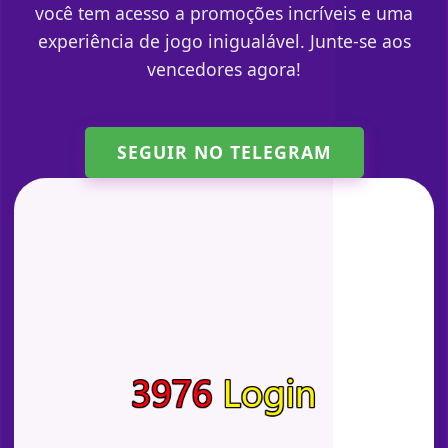
você tem acesso a promoções incríveis e uma
experiência de jogo inigualável. Junte-se aos
vencedores agora!
SEGUIR NO TELEGRAM