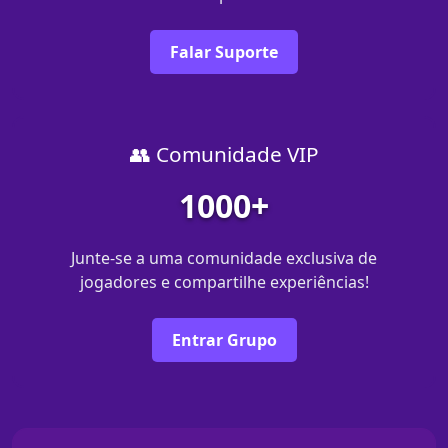
Falar Suporte
👥 Comunidade VIP
1000+
Junte-se a uma comunidade exclusiva de
jogadores e compartilhe experiências!
Entrar Grupo