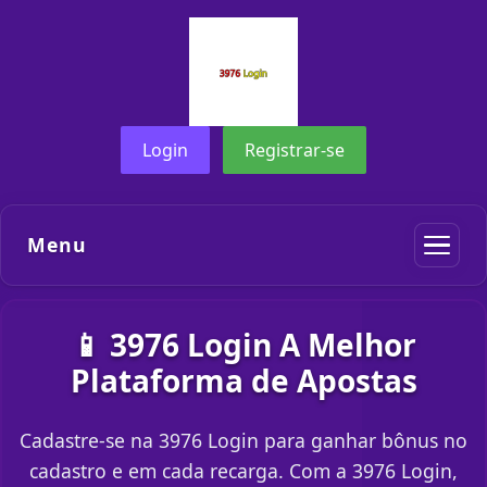
Login
Registrar-se
Menu
📱 3976 Login A Melhor
Plataforma de Apostas
Cadastre-se na 3976 Login para ganhar bônus no
cadastro e em cada recarga. Com a 3976 Login,