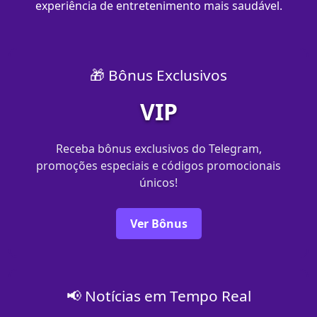
experiência de entretenimento mais saudável.
🎁 Bônus Exclusivos
VIP
Receba bônus exclusivos do Telegram,
promoções especiais e códigos promocionais
únicos!
Ver Bônus
📢 Notícias em Tempo Real