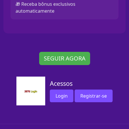
🎁 Receba bônus exclusivos
automaticamente
SEGUIR AGORA
Acessos
Login
Registrar-se