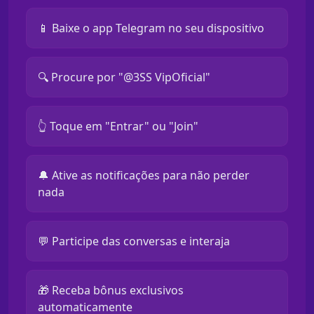
📱 Baixe o app Telegram no seu dispositivo
🔍 Procure por "@3SS VipOficial"
👆 Toque em "Entrar" ou "Join"
🔔 Ative as notificações para não perder
nada
💬 Participe das conversas e interaja
🎁 Receba bônus exclusivos
automaticamente