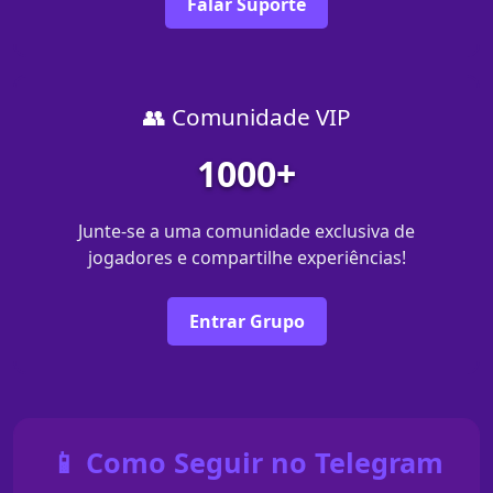
Falar Suporte
👥 Comunidade VIP
1000+
Junte-se a uma comunidade exclusiva de
jogadores e compartilhe experiências!
Entrar Grupo
📱 Como Seguir no Telegram