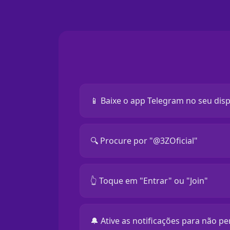
📱 Baixe o app Telegram no seu disp
🔍 Procure por "@3ZOficial"
👆 Toque em "Entrar" ou "Join"
🔔 Ative as notificações para não p