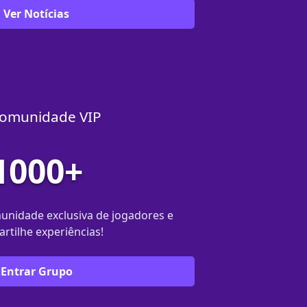
Ver Notícias
Comunidade VIP
1000+
unidade exclusiva de jogadores e
rtilhe experiências!
Entrar Grupo