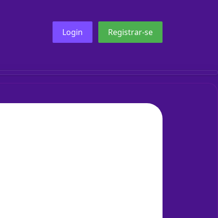
Login
Registrar-se