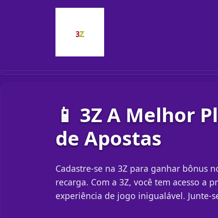
📱 3Z A Melhor P
de Apostas
Cadastre-se na 3Z para ganhar bônus n
recarga. Com a 3Z, você tem acesso a p
experiência de jogo inigualável. Junte-