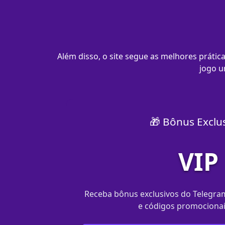
Além disso, o site segue as melhores prátic
jogo u
🎁 Bônus Exclu
VIP
Receba bônus exclusivos do Telegra
e códigos promocionai