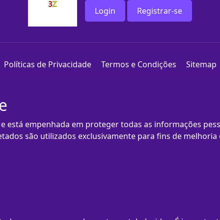
Login
Registrar-se
Políticas de Privacidade
Termos e Condições
Sitemap
de
os e está empenhada em proteger todas as informações pes
tados são utilizados exclusivamente para fins de melhoria