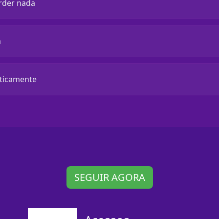
erder nada
a
aticamente
SEGUIR AGORA