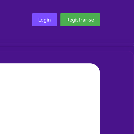
Login
Registrar-se