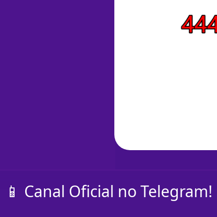
📱 Canal Oficial no Telegram!