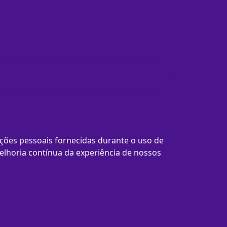
ções pessoais fornecidas durante o uso de
elhoria contínua da experiência de nossos