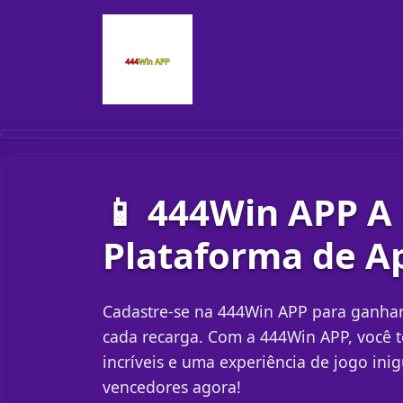
📱 444Win APP A
Plataforma de A
Cadastre-se na 444Win APP para ganha
cada recarga. Com a 444Win APP, você 
incríveis e uma experiência de jogo inig
vencedores agora!