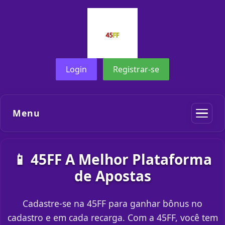
Login
Registrar-se
Menu
📱 45FF A Melhor Plataforma
de Apostas
Cadastre-se na 45FF para ganhar bônus no
cadastro e em cada recarga. Com a 45FF, você tem