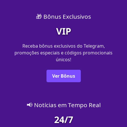
🎁 Bônus Exclusivos
VIP
Receba bônus exclusivos do Telegram,
promoções especiais e códigos promocionais
únicos!
Ver Bônus
📢 Notícias em Tempo Real
24/7