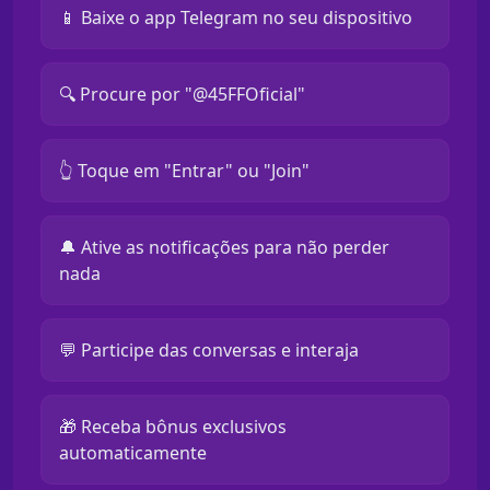
📱 Baixe o app Telegram no seu dispositivo
🔍 Procure por "@45FFOficial"
👆 Toque em "Entrar" ou "Join"
🔔 Ative as notificações para não perder
nada
💬 Participe das conversas e interaja
🎁 Receba bônus exclusivos
automaticamente