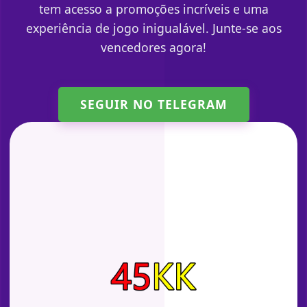
tem acesso a promoções incríveis e uma
experiência de jogo inigualável. Junte-se aos
vencedores agora!
SEGUIR NO TELEGRAM