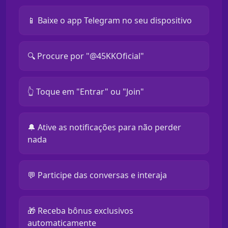
📱 Baixe o app Telegram no seu dispositivo
🔍 Procure por "@45KKOficial"
👆 Toque em "Entrar" ou "Join"
🔔 Ative as notificações para não perder
nada
💬 Participe das conversas e interaja
🎁 Receba bônus exclusivos
automaticamente