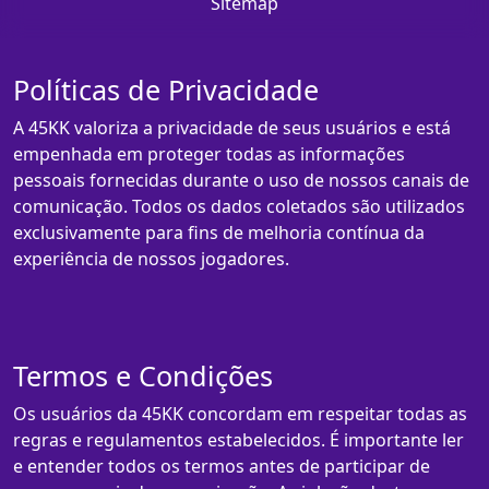
Sitemap
Políticas de Privacidade
A 45KK valoriza a privacidade de seus usuários e está
empenhada em proteger todas as informações
pessoais fornecidas durante o uso de nossos canais de
comunicação. Todos os dados coletados são utilizados
exclusivamente para fins de melhoria contínua da
experiência de nossos jogadores.
Termos e Condições
Os usuários da 45KK concordam em respeitar todas as
regras e regulamentos estabelecidos. É importante ler
e entender todos os termos antes de participar de