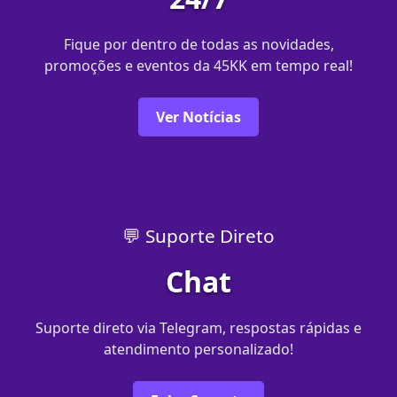
Fique por dentro de todas as novidades,
promoções e eventos da 45KK em tempo real!
Ver Notícias
💬 Suporte Direto
Chat
Suporte direto via Telegram, respostas rápidas e
atendimento personalizado!