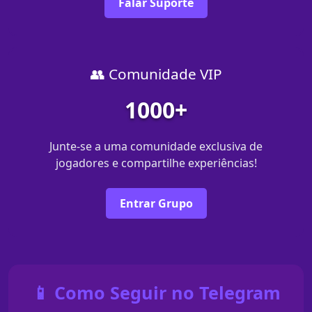
Falar Suporte
👥 Comunidade VIP
1000+
Junte-se a uma comunidade exclusiva de
jogadores e compartilhe experiências!
Entrar Grupo
📱 Como Seguir no Telegram