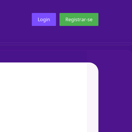
Login
Registrar-se