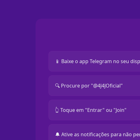
📱 Baixe o app Telegram no seu disp
🔍 Procure por "@4J4JOficial"
👆 Toque em "Entrar" ou "Join"
🔔 Ative as notificações para não p