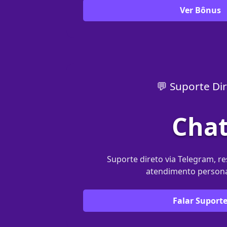
Ver Bônus
💬 Suporte Di
Cha
Suporte direto via Telegram, r
atendimento persona
Falar Suport