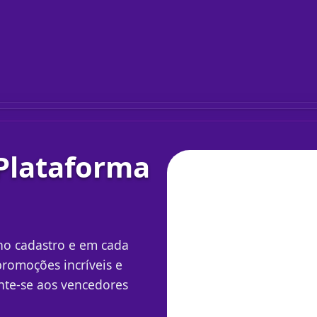
 Plataforma
no cadastro e em cada
promoções incríveis e
unte-se aos vencedores