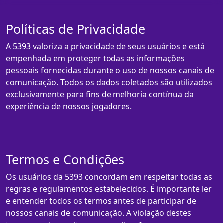
Políticas de Privacidade
A 5393 valoriza a privacidade de seus usuários e está
empenhada em proteger todas as informações
pessoais fornecidas durante o uso de nossos canais de
comunicação. Todos os dados coletados são utilizados
exclusivamente para fins de melhoria contínua da
experiência de nossos jogadores.
Termos e Condições
Os usuários da 5393 concordam em respeitar todas as
regras e regulamentos estabelecidos. É importante ler
e entender todos os termos antes de participar de
nossos canais de comunicação. A violação destes