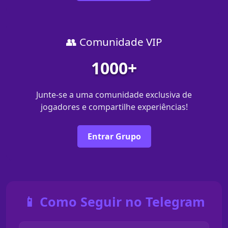
👥 Comunidade VIP
1000+
Junte-se a uma comunidade exclusiva de
jogadores e compartilhe experiências!
Entrar Grupo
📱 Como Seguir no Telegram