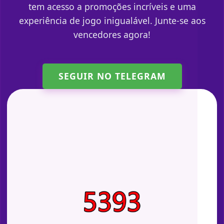
tem acesso a promoções incríveis e uma
experiência de jogo inigualável. Junte-se aos
vencedores agora!
SEGUIR NO TELEGRAM