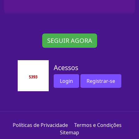
SEGUIR AGORA
Acessos
Login
Registrar-se
Políticas de Privacidade
Termos e Condições
Sitemap