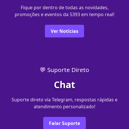
Fique por dentro de todas as novidades,
promoções e eventos da 5393 em tempo real!
Ver Notícias
💬 Suporte Direto
Chat
Suporte direto via Telegram, respostas rápidas e
atendimento personalizado!
Falar Suporte