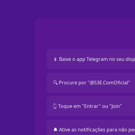
📱 Baixe o app Telegram no seu disp
🔍 Procure por "@53E.ComOficial"
👆 Toque em "Entrar" ou "Join"
🔔 Ative as notificações para não p