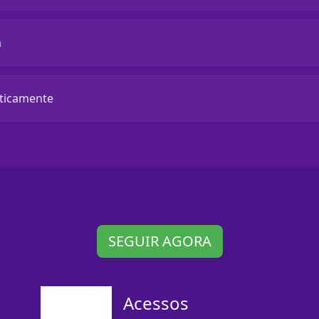
a
aticamente
SEGUIR AGORA
Acessos