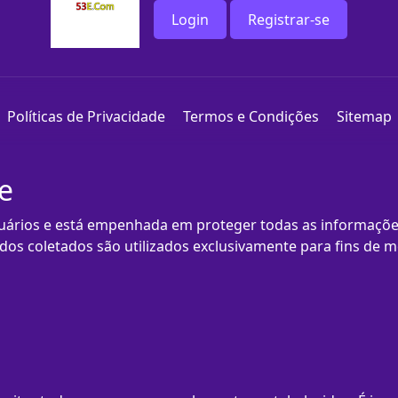
Login
Registrar-se
Políticas de Privacidade
Termos e Condições
Sitemap
de
suários e está empenhada em proteger todas as informaçõe
os coletados são utilizados exclusivamente para fins de m