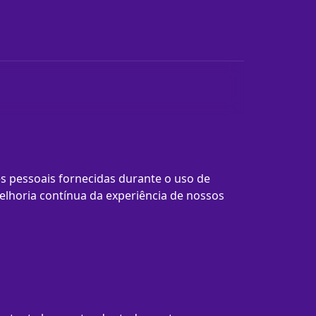
s pessoais fornecidas durante o uso de
elhoria contínua da experiência de nossos