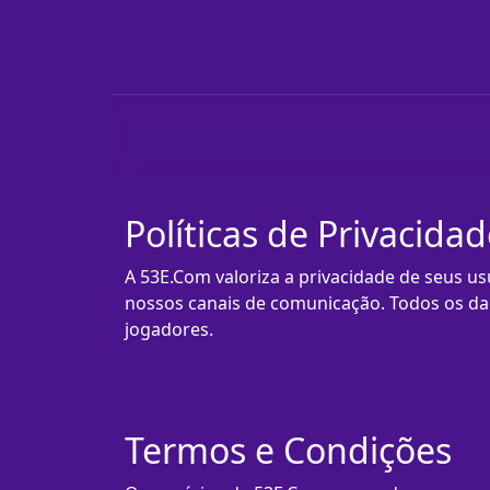
Políticas de Privacida
A 53E.Com valoriza a privacidade de seus u
nossos canais de comunicação. Todos os dad
jogadores.
Termos e Condições