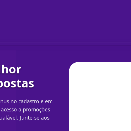
lhor
postas
nus no cadastro e em
 acesso a promoções
ualável. Junte-se aos