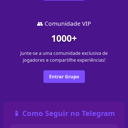
👥 Comunidade VIP
1000+
Junte-se a uma comunidade exclusiva de
jogadores e compartilhe experiências!
Entrar Grupo
📱 Como Seguir no Telegram