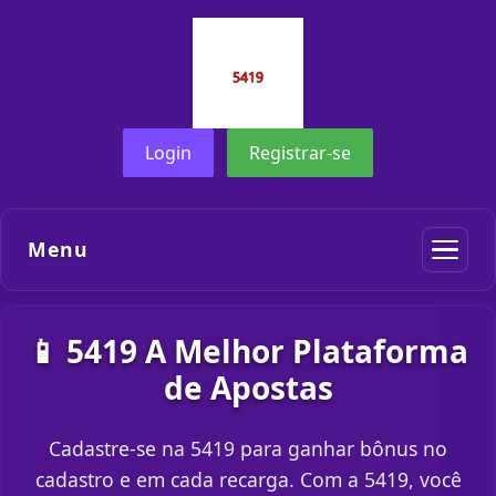
Login
Registrar-se
Menu
📱 5419 A Melhor Plataforma
de Apostas
Cadastre-se na 5419 para ganhar bônus no
cadastro e em cada recarga. Com a 5419, você