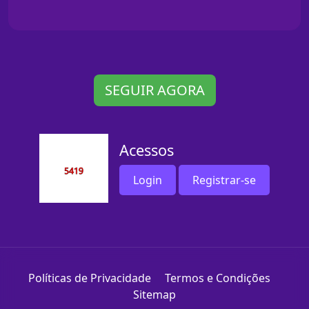
SEGUIR AGORA
Acessos
Login
Registrar-se
Políticas de Privacidade
Termos e Condições
Sitemap