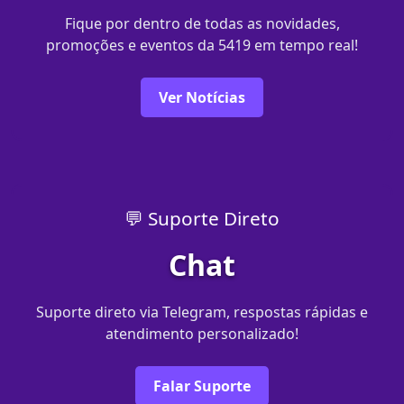
Fique por dentro de todas as novidades,
promoções e eventos da 5419 em tempo real!
Ver Notícias
💬 Suporte Direto
Chat
Suporte direto via Telegram, respostas rápidas e
atendimento personalizado!
Falar Suporte