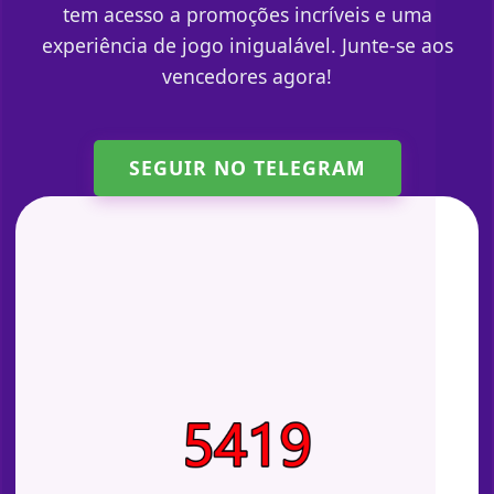
tem acesso a promoções incríveis e uma
experiência de jogo inigualável. Junte-se aos
vencedores agora!
SEGUIR NO TELEGRAM