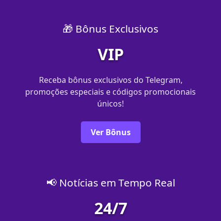
🎁 Bônus Exclusivos
VIP
Receba bônus exclusivos do Telegram,
promoções especiais e códigos promocionais
únicos!
Ver Bônus
📢 Notícias em Tempo Real
24/7