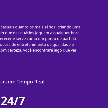
s casuais quanto os mais sérios, criando uma
indo que os usuários joguem a qualquer hora
erecer e serve como um ponto de partida
rocura de entretenimento de qualidade e
 Com certeza, você encontrará algo que vai
cias em Tempo Real
24/7