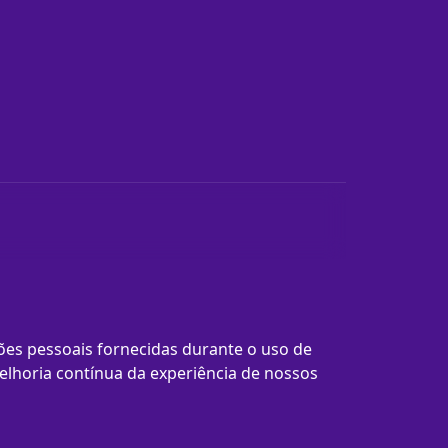
ões pessoais fornecidas durante o uso de
elhoria contínua da experiência de nossos