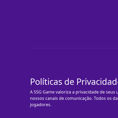
Políticas de Privacida
A 55G Game valoriza a privacidade de seus
nossos canais de comunicação. Todos os dad
jogadores.