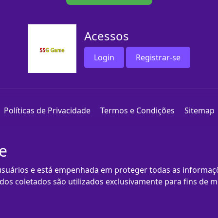
Acessos
Login
Registrar-se
Políticas de Privacidade
Termos e Condições
Sitemap
de
 usuários e está empenhada em proteger todas as informaç
os coletados são utilizados exclusivamente para fins de m