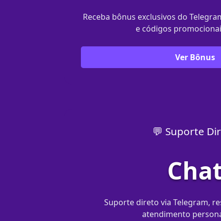
Receba bônus exclusivos do Telegra
e códigos promocionai
Ver Bônus
💬 Suporte Di
Cha
Suporte direto via Telegram, r
atendimento persona