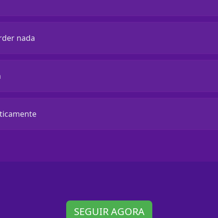
erder nada
a
aticamente
SEGUIR AGORA