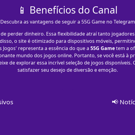
📱 Benefícios do Canal
Descubra as vantagens de seguir a 55G Game no Telegram
e perder dinheiro. Essa flexibilidade atraí tanto jogadore
isso, o site é otimizado para dispositivos móveis, permit
os Jogos' representa a essência do que a
55G Game
tem a of
onante mundo dos jogos online. Portanto, se você está à p
eixe de explorar essa incrível seleção de jogos disponíveis.
satisfazer seu desejo de diversão e emoção.
sivos
📢 Notí