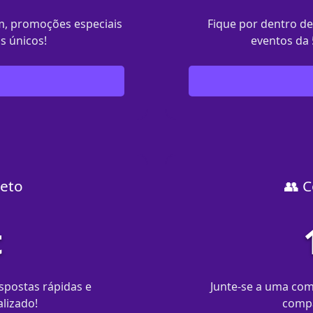
m, promoções especiais
Fique por dentro d
s únicos!
eventos da
reto
👥 
t
espostas rápidas e
Junte-se a uma com
lizado!
compa