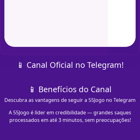
📱 Canal Oficial no Telegram!
📱 Benefícios do Canal
Descubra as vantagens de seguir a 55Jogo no Telegram
A 55Jogo é líder em credibilidade — grandes saques
processados em até 3 minutos, sem preocupações!