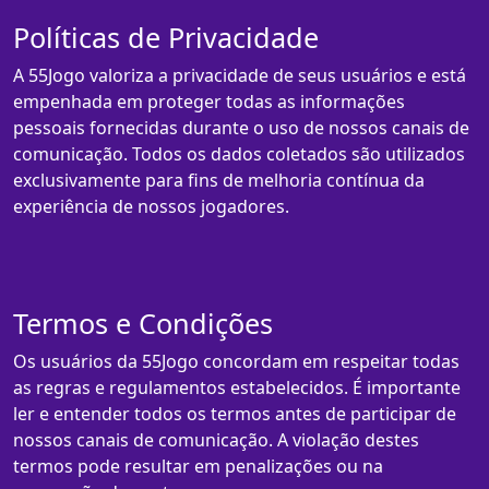
Políticas de Privacidade
A 55Jogo valoriza a privacidade de seus usuários e está
empenhada em proteger todas as informações
pessoais fornecidas durante o uso de nossos canais de
comunicação. Todos os dados coletados são utilizados
exclusivamente para fins de melhoria contínua da
experiência de nossos jogadores.
Termos e Condições
Os usuários da 55Jogo concordam em respeitar todas
as regras e regulamentos estabelecidos. É importante
ler e entender todos os termos antes de participar de
nossos canais de comunicação. A violação destes
termos pode resultar em penalizações ou na