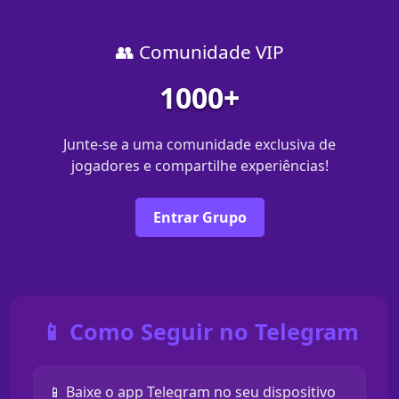
👥 Comunidade VIP
1000+
Junte-se a uma comunidade exclusiva de
jogadores e compartilhe experiências!
Entrar Grupo
📱 Como Seguir no Telegram
📱 Baixe o app Telegram no seu dispositivo