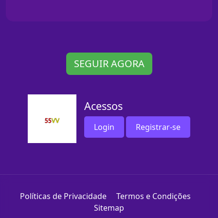
SEGUIR AGORA
Acessos
Login
Registrar-se
Políticas de Privacidade
Termos e Condições
Sitemap