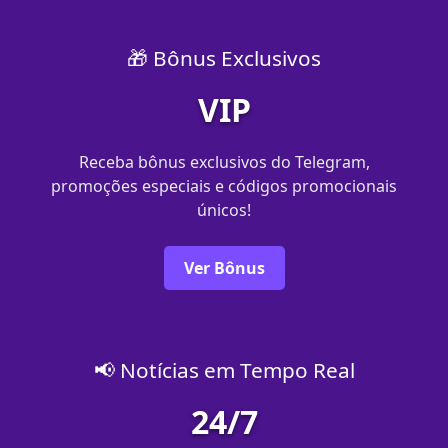
🎁 Bônus Exclusivos
VIP
Receba bônus exclusivos do Telegram,
promoções especiais e códigos promocionais
únicos!
Ver Bônus
📢 Notícias em Tempo Real
24/7