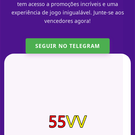
tem acesso a promoções incríveis e uma
experiência de jogo inigualável. Junte-se aos
vencedores agora!
SEGUIR NO TELEGRAM