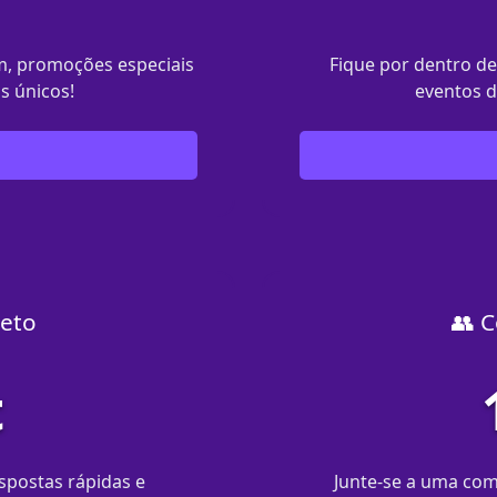
m, promoções especiais
Fique por dentro d
s únicos!
eventos 
reto
👥 
t
espostas rápidas e
Junte-se a uma com