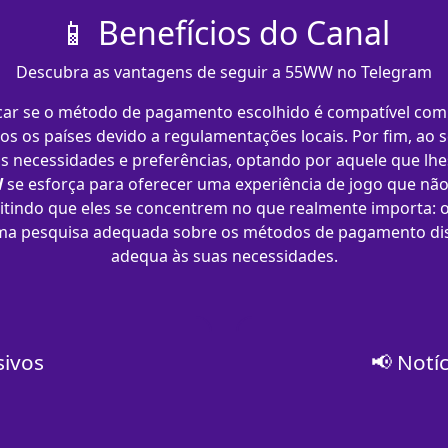
📱 Benefícios do Canal
Descubra as vantagens de seguir a 55WW no Telegram
icar se o método de pagamento escolhido é compatível com 
os os países devido a regulamentações locais. Por fim, ao
s necessidades e preferências, optando por aquele que lhe
W
se esforça para oferecer uma experiência de jogo que nã
itindo que eles se concentrem no que realmente importa: o 
 uma pesquisa adequada sobre os métodos de pagamento di
adequa às suas necessidades.
sivos
📢 Notí