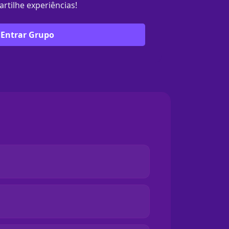
rtilhe experiências!
Entrar Grupo