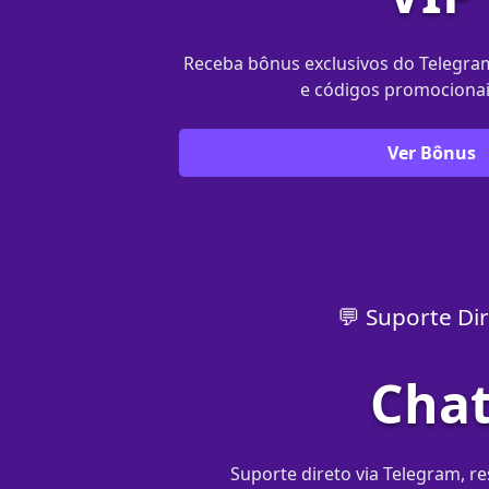
Receba bônus exclusivos do Telegra
e códigos promocionai
Ver Bônus
💬 Suporte Di
Cha
Suporte direto via Telegram, r