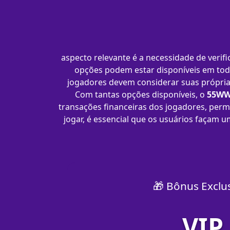
aspecto relevante é a necessidade de verif
opções podem estar disponíveis em tod
jogadores devem considerar suas própria
Com tantas opções disponíveis, o
55W
transações financeiras dos jogadores, perm
jogar, é essencial que os usuários façam
🎁 Bônus Exclu
VIP