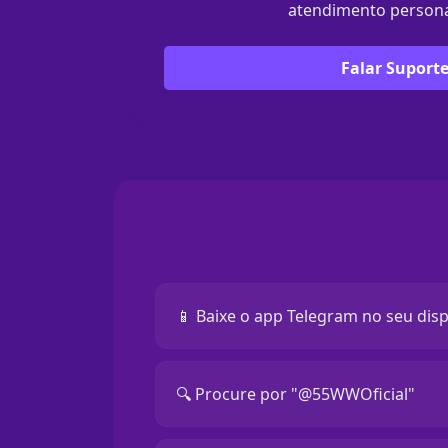
atendimento persona
Falar Suport
📱 Baixe o app Telegram no seu disp
🔍 Procure por "@55WWOficial"