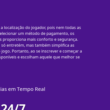
a localização do jogador, pois nem todas as
 selecionar um método de pagamento, os
s proporciona mais conforto e segurança.
o só entretém, mas também simplifica as
jogo. Portanto, ao se inscrever e começar a
sponíveis e escolham aquele que melhor se
cias em Tempo Real
24/7