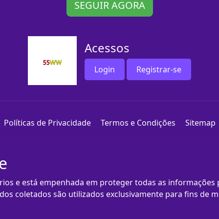
SEGUIR AGORA
Acessos
Login
Registrar-se
Políticas de Privacidade
Termos e Condições
Sitemap
de
ários e está empenhada em proteger todas as informações 
os coletados são utilizados exclusivamente para fins de m