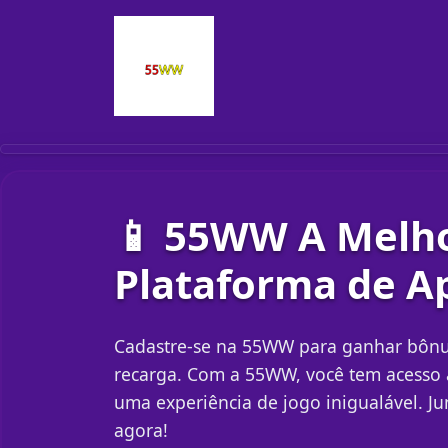
📱 55WW A Melh
Plataforma de A
Cadastre-se na 55WW para ganhar bônu
recarga. Com a 55WW, você tem acesso 
uma experiência de jogo inigualável. J
agora!