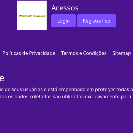
Acessos
Login
Registrar-se
Políticas de Privacidade
Termos e Condições
Sitemap
de
e de seus usuários e está empenhada em proteger todas a
os os dados coletados são utilizados exclusivamente para 