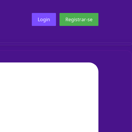
Login
Registrar-se