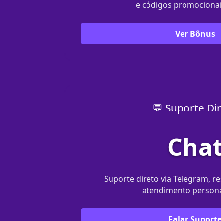
e códigos promocionai
Ver Bônus
💬 Suporte Di
Cha
Suporte direto via Telegram, r
atendimento persona
Falar Suport