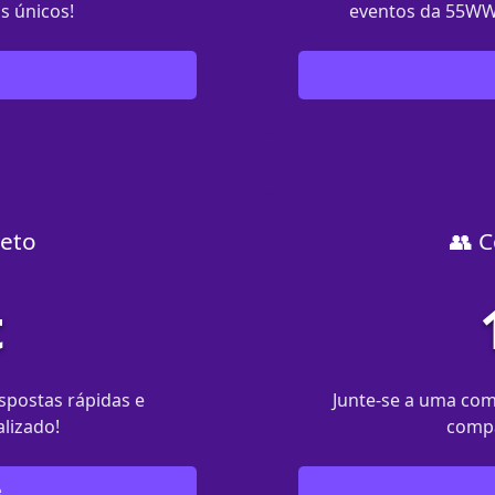
s únicos!
eventos da 55WW
reto
👥 
t
espostas rápidas e
Junte-se a uma com
lizado!
compa
e