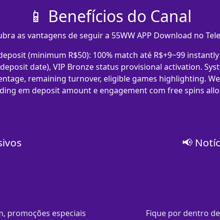
📱 Benefícios do Canal
ubra as vantagens de seguir a 55WW APP Download no Tel
 deposit (minimum R$50): 100% match até R$+9~99 instantly
 deposit date), VIP Bronze status provisional activation. Sy
entage, remaining turnover, eligible games highlighting. W
ing em deposit amount e engagement com free spins allo
sivos
📢 Notí
m, promoções especiais
Fique por dentro d