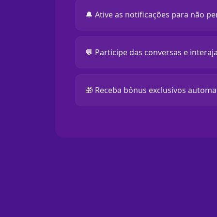
🔔 Ative as notificações para não p
💬 Participe das conversas e interaj
🎁 Receba bônus exclusivos autom