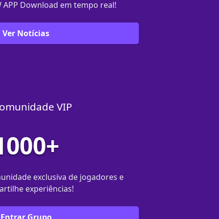
 APP Download em tempo real!
Ver Notícias
Comunidade VIP
1000+
unidade exclusiva de jogadores e
rtilhe experiências!
Entrar Grupo