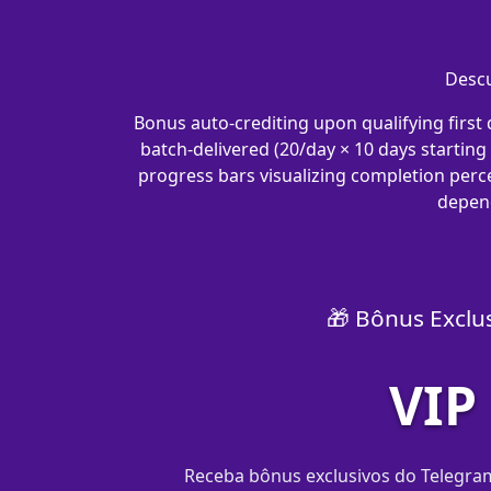
Desc
Bonus auto-crediting upon qualifying first
batch-delivered (20/day × 10 days starting
progress bars visualizing completion perc
depend
🎁 Bônus Exclu
VIP
Receba bônus exclusivos do Telegra