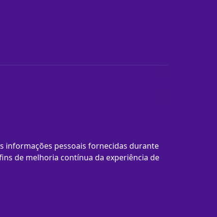
s informações pessoais fornecidas durante
fins de melhoria contínua da experiência de