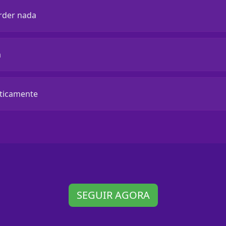
erder nada
a
aticamente
SEGUIR AGORA