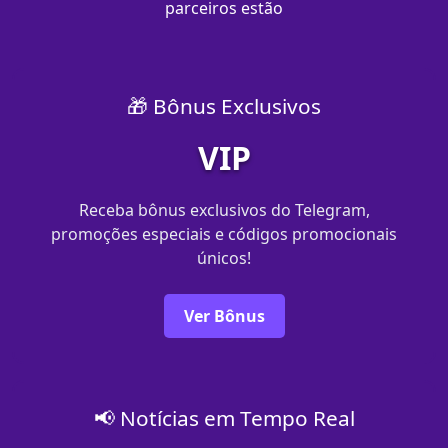
parceiros estão
🎁 Bônus Exclusivos
VIP
Receba bônus exclusivos do Telegram,
promoções especiais e códigos promocionais
únicos!
Ver Bônus
📢 Notícias em Tempo Real