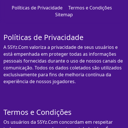
Políticas de Privacidade
Termos e Condições
Sitemap
Políticas de Privacidade
A 55Yz.Com valoriza a privacidade de seus usuários e
está empenhada em proteger todas as informações
pessoais fornecidas durante o uso de nossos canais de
comunicação. Todos os dados coletados são utilizados
exclusivamente para fins de melhoria contínua da
experiência de nossos jogadores.
Termos e Condições
Os usuários da 55Yz.Com concordam em respeitar