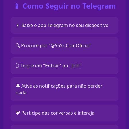
📱 Como Seguir no Telegram
📱 Baixe o app Telegram no seu dispositivo
🔍 Procure por "@55Yz.ComOficial"
👆 Toque em "Entrar" ou "Join"
🔔 Ative as notificações para não perder
nada
💬 Participe das conversas e interaja