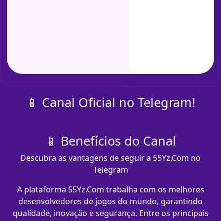
📱 Canal Oficial no Telegram!
📱 Benefícios do Canal
Descubra as vantagens de seguir a 55Yz.Com no
Telegram
A plataforma 55Yz.Com trabalha com os melhores
desenvolvedores de jogos do mundo, garantindo
qualidade, inovação e segurança. Entre os principais