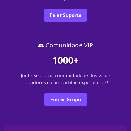
Falar Suporte
👥 Comunidade VIP
1000+
Junte-se a uma comunidade exclusiva de
jogadores e compartilhe experiências!
Entrar Grupo