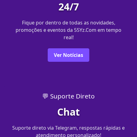
24/7
Fique por dentro de todas as novidades,
promoções e eventos da 55Yz.Com em tempo
real!
Ver Notícias
💬 Suporte Direto
Chat
Suporte direto via Telegram, respostas rápidas e
atendimento personalizado!