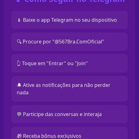
📱 Baixe o app Telegram no seu dispositivo
🔍 Procure por "@567Bra.ComOficial"
👆 Toque em "Entrar" ou "Join"
🔔 Ative as notificações para não perder
nada
💬 Participe das conversas e interaja
🎁 Receba bônus exclusivos