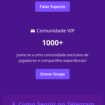
Falar Suporte
👥 Comunidade VIP
1000+
Junte-se a uma comunidade exclusiva de
jogadores e compartilhe experiências!
Entrar Grupo
📱 Como Seguir no Telegram