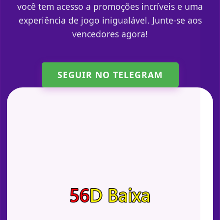
você tem acesso a promoções incríveis e uma
experiência de jogo inigualável. Junte-se aos
vencedores agora!
SEGUIR NO TELEGRAM