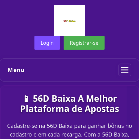
Login
Registrar-se
Menu
📱 56D Baixa A Melhor
Plataforma de Apostas
Cadastre-se na 56D Baixa para ganhar bônus no
cadastro e em cada recarga. Com a 56D Baixa,