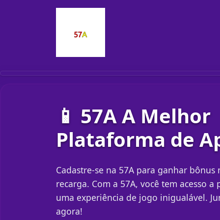
📱 57A A Melhor
Plataforma de A
Cadastre-se na 57A para ganhar bônus 
recarga. Com a 57A, você tem acesso a 
uma experiência de jogo inigualável. J
agora!