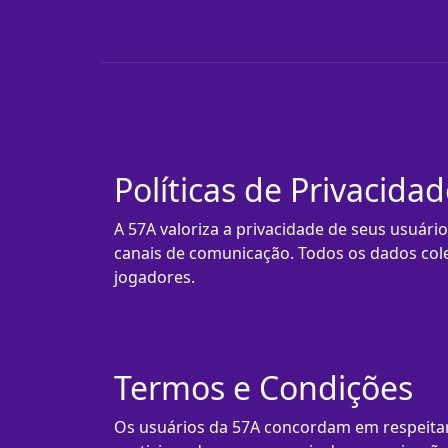
Políticas de Privacida
A 57A valoriza a privacidade de seus usuár
canais de comunicação. Todos os dados cole
jogadores.
Termos e Condições
Os usuários da 57A concordam em respeitar 