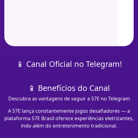
📱 Canal Oficial no Telegram!
📱 Benefícios do Canal
Descubra as vantagens de seguir a 57E no Telegram
A 57E lança constantemente jogos desafiadores — a
plataforma 57E Brasil oferece experiências eletrizantes,
indo além do entretenimento tradicional.