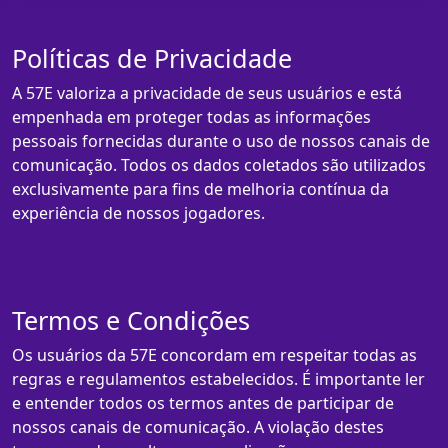
Políticas de Privacidade
A 57E valoriza a privacidade de seus usuários e está
empenhada em proteger todas as informações
pessoais fornecidas durante o uso de nossos canais de
comunicação. Todos os dados coletados são utilizados
exclusivamente para fins de melhoria contínua da
experiência de nossos jogadores.
Termos e Condições
Os usuários da 57E concordam em respeitar todas as
regras e regulamentos estabelecidos. É importante ler
e entender todos os termos antes de participar de
nossos canais de comunicação. A violação destes