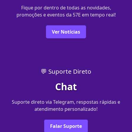
Fique por dentro de todas as novidades,
promoções e eventos da 57E em tempo real!
Ver Notícias
💬 Suporte Direto
Chat
Suporte direto via Telegram, respostas rápidas e
atendimento personalizado!
Falar Suporte