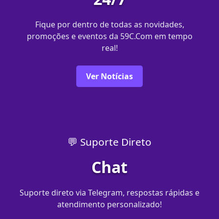
Fique por dentro de todas as novidades,
promoções e eventos da 59C.Com em tempo
real!
Ver Notícias
💬 Suporte Direto
Chat
Suporte direto via Telegram, respostas rápidas e
atendimento personalizado!