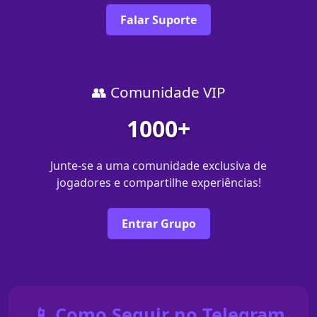
Falar Suporte
👥 Comunidade VIP
1000+
Junte-se a uma comunidade exclusiva de
jogadores e compartilhe experiências!
Entrar Grupo
📱 Como Seguir no Telegram