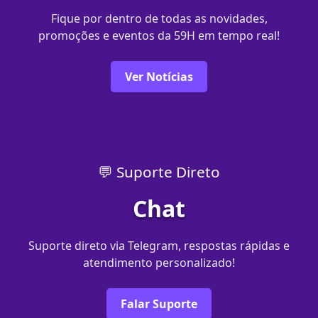
Fique por dentro de todas as novidades,
promoções e eventos da 59H em tempo real!
Ver Notícias
💬 Suporte Direto
Chat
Suporte direto via Telegram, respostas rápidas e
atendimento personalizado!
Falar Suporte