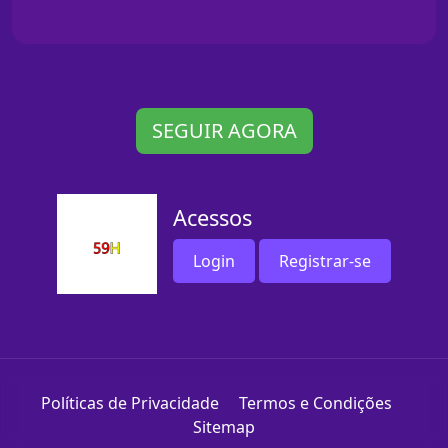
SEGUIR AGORA
Acessos
Login
Registrar-se
Políticas de Privacidade
Termos e Condições
Sitemap