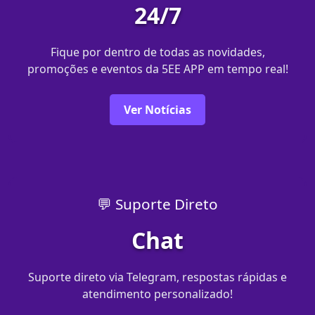
24/7
Fique por dentro de todas as novidades,
promoções e eventos da 5EE APP em tempo real!
Ver Notícias
💬 Suporte Direto
Chat
Suporte direto via Telegram, respostas rápidas e
atendimento personalizado!