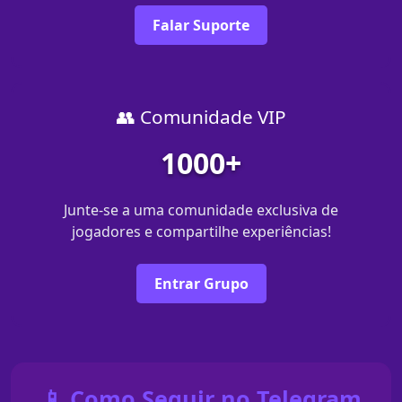
Falar Suporte
👥 Comunidade VIP
1000+
Junte-se a uma comunidade exclusiva de
jogadores e compartilhe experiências!
Entrar Grupo
📱 Como Seguir no Telegram