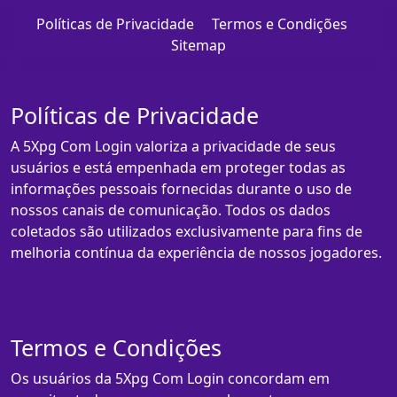
Políticas de Privacidade
Termos e Condições
Sitemap
Políticas de Privacidade
A 5Xpg Com Login valoriza a privacidade de seus
usuários e está empenhada em proteger todas as
informações pessoais fornecidas durante o uso de
nossos canais de comunicação. Todos os dados
coletados são utilizados exclusivamente para fins de
melhoria contínua da experiência de nossos jogadores.
Termos e Condições
Os usuários da 5Xpg Com Login concordam em