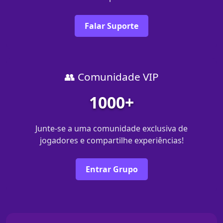
Falar Suporte
👥 Comunidade VIP
1000+
Junte-se a uma comunidade exclusiva de
jogadores e compartilhe experiências!
Entrar Grupo