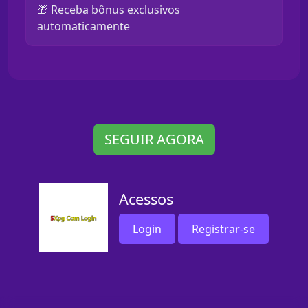
🎁 Receba bônus exclusivos
automaticamente
SEGUIR AGORA
Acessos
Login
Registrar-se