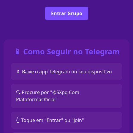
Entrar Grupo
📱 Como Seguir no Telegram
📱 Baixe o app Telegram no seu dispositivo
🔍 Procure por "@5Xpg Com
PlataformaOficial"
👆 Toque em "Entrar" ou "Join"